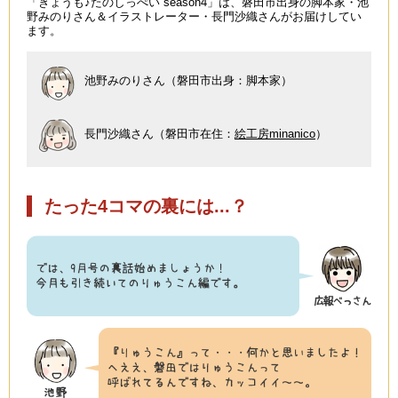
「きょうも♪たのしっぺい season4」は、磐田市出身の脚本家・池
野みのりさん＆イラストレーター・長門沙織さんがお届けしてい
ます。
池野みのりさん（磐田市出身：脚本家）
長門沙織さん（磐田市在住：
絵工房minanico
）
たった4コマの裏には...？