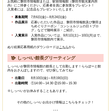
お気軽に磐田市情報館または、駅前情報館（磐田市観光案内所
内）にご持参ください。応募者全員に参加賞をプレゼント！
入賞者には、記念品もプレゼントいたします。
募集期間
7月6日(金)～8月24日(金)
作品展示
応募いただいた作品は、磐田市情報館及び磐田ま
ちめぐりクーポン「コンシェルジュの日々ブロ
グ」などで随時展示・ご紹介。
入賞展示
入賞作品については、9月1日(土)～10日(月)まで、
磐田市情報館内で展示。
ぬり絵展応募用紙のダウンロードは
こちら
から
しっぺい館長グリーティング
しっぺいが磐田市情報館の館長として出勤します！ららぽーと館
内をおさんぽしますので、ぜひ探してみてね♪
出勤日
8月10日(金)～8月19日(日)
出勤時間
①14:00～14:30 ②15:00～15:30
※しっぺいがお休みすることもあります。
その他のしっぺいお出かけ情報はこちらをチェック！
↓↓↓