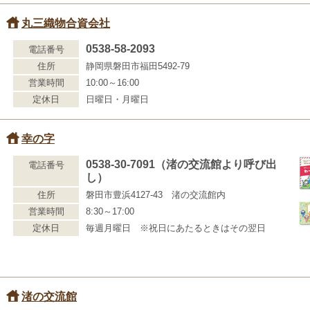
丸三織物合資会社
0538-58-2093
電話番号
住所
静岡県磐田市福田5492-79
営業時間
10:00～16:00
定休日
日曜日・月曜日
幸の字
0538-30-7091（渚の交流館より呼び出
電話番号
し）
住所
磐田市豊浜4127-43 渚の交流館内
営業時間
8:30～17:00
定休日
毎週月曜日 ※祝日にあたるときはその翌日
渚の交流館