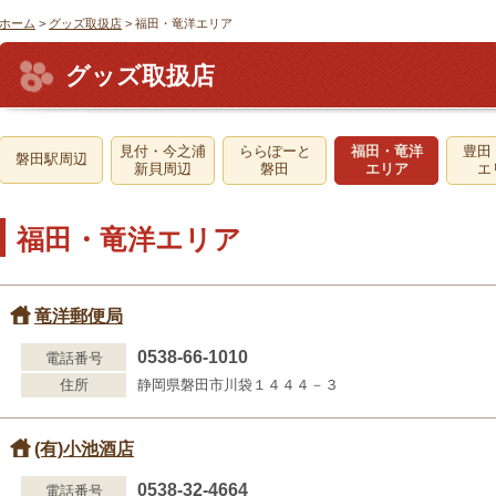
ホーム
>
グッズ取扱店
> 福田・竜洋エリア
グッズ取扱店
見付・今之浦
ららぽーと
福田・竜洋
豊田
磐田駅周辺
新貝周辺
磐田
エリア
エ
福田・竜洋エリア
竜洋郵便局
0538-66-1010
電話番号
住所
静岡県磐田市川袋１４４４－３
(有)小池酒店
0538-32-4664
電話番号