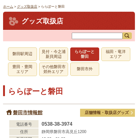
ホーム
>
グッズ取扱店
> ららぽーと磐田
グッズ取扱店
見付・今之浦
ららぽーと
福田・竜洋
磐田駅周辺
新貝周辺
磐田
エリア
豊田・豊岡
その他磐田市
磐田市外
エリア
郊外エリア
ららぽーと磐田
磐田市情報館
店舗情報・取扱店グッズ
0538-38-3974
電話番号
住所
静岡県磐田市高見丘1200