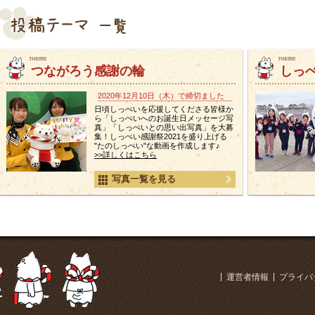
つながろう感謝の輪
しっ
2020年12月10日（木）で締切ました
日頃しっぺいを応援してくださる皆様か
ら「しっぺいへのお誕生日メッセージ写
真」「しっぺいとの思い出写真」を大募
集！しっぺい感謝祭2021を盛り上げる
"たのしっぺい"な動画を作成します♪
>>詳しくはこちら
写真一覧を見る
運営者情報
プライバ