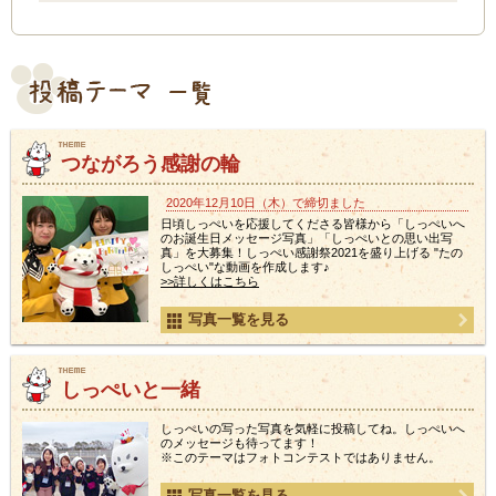
つながろう感謝の輪
2020年12月10日（木）で締切ました
日頃しっぺいを応援してくださる皆様から「しっぺいへ
のお誕生日メッセージ写真」「しっぺいとの思い出写
真」を大募集！しっぺい感謝祭2021を盛り上げる "たの
しっぺい"な動画を作成します♪
>>詳しくはこちら
写真一覧を見る
しっぺいと一緒
しっぺいの写った写真を気軽に投稿してね。しっぺいへ
のメッセージも待ってます！
※このテーマはフォトコンテストではありません。
写真一覧を見る