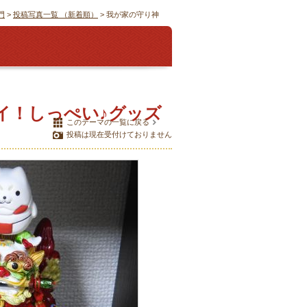
門
>
投稿写真一覧 （新着順）
> 我が家の守り神
ハイ！しっぺい♪グッズ
このテーマの一覧に戻る
投稿は現在受付けておりません