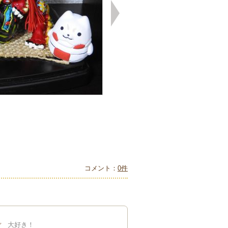
コメント：
0件
。
大好き！