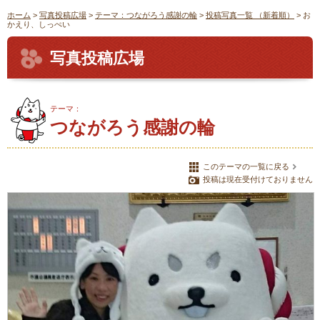
ホーム
>
写真投稿広場
>
テーマ：つながろう感謝の輪
>
投稿写真一覧 （新着順）
> お
かえり、しっぺい
写真投稿広場
テーマ：
つながろう感謝の輪
このテーマの一覧に戻る
投稿は現在受付けておりません