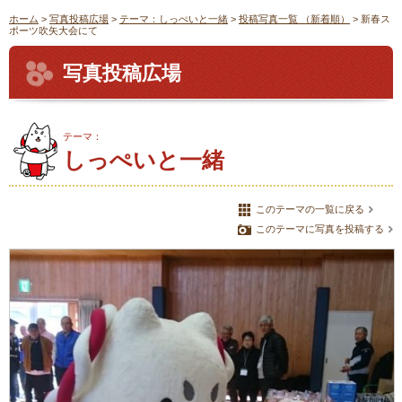
ホーム
>
写真投稿広場
>
テーマ：しっぺいと一緒
>
投稿写真一覧 （新着順）
> 新春ス
ポーツ吹矢大会にて
写真投稿広場
テーマ：
しっぺいと一緒
このテーマの一覧に戻る
このテーマに写真を投稿する