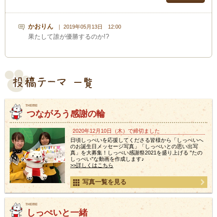
かおりん
｜ 2019年05月13日 12:00
果たして誰が優勝するのか!?
つながろう感謝の輪
2020年12月10日（木）で締切ました
日頃しっぺいを応援してくださる皆様から「しっぺいへ
のお誕生日メッセージ写真」「しっぺいとの思い出写
真」を大募集！しっぺい感謝祭2021を盛り上げる "たの
しっぺい"な動画を作成します♪
>>詳しくはこちら
写真一覧を見る
しっぺいと一緒