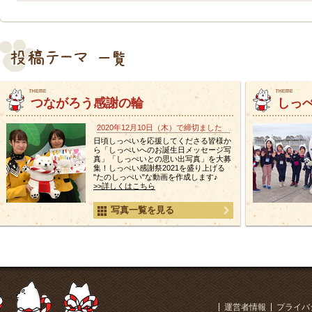
つながろう感謝の輪
しっ
2020年12月10日（木）で締切ました
日頃しっぺいを応援してくださる皆様か
ら「しっぺいへのお誕生日メッセージ写
真」「しっぺいとの思い出写真」を大募
集！しっぺい感謝祭2021を盛り上げる
"たのしっぺい"な動画を作成します♪
>>詳しくはこちら
写真一覧を見る
運営者情報
プライバ