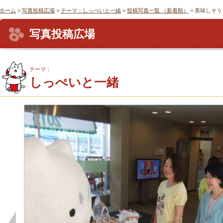
ホーム
>
写真投稿広場
>
テーマ：しっぺいと一緒
>
投稿写真一覧 （新着順）
> 美味しそ
写真投稿広場
テーマ：
しっぺいと一緒