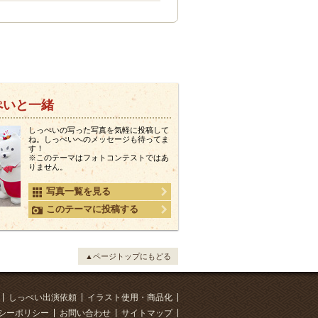
ぺいと一緒
しっぺいの写った写真を気軽に投稿して
ね。しっぺいへのメッセージも待ってま
す！
※このテーマはフォトコンテストではあ
りません。
写真一覧を見る
このテーマに投稿する
▲ページトップにもどる
しっぺい出演依頼
イラスト使用・商品化
シーポリシー
お問い合わせ
サイトマップ