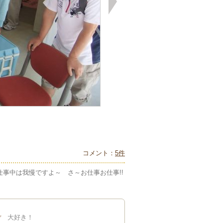
コメント：
5件
事中は我慢ですよ～ さ～お仕事お仕事!!
大好き！