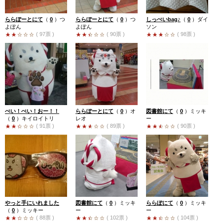
ららぽーとにて
（
0
）
つ
ららぽーとにて
（
0
）
つ
しっぺいbag♪
（
0
）
ダイ
よぽん
よぽん
ソン
( 97票 )
( 90票 )
( 98票 )
ぺい！ぺい！おー！！
ららぽーとにて
（
0
）
オ
図書館にて
（
0
）
ミッキ
（
0
）
キイロイトリ
レオ
ー
( 91票 )
( 89票 )
( 90票 )
やっと手にいれました
図書館にて
（
0
）
ミッキ
ららぽにて
（
0
）
ミッキ
（
0
）
ミッキー
ー
ー
( 88票 )
( 102票 )
( 104票 )