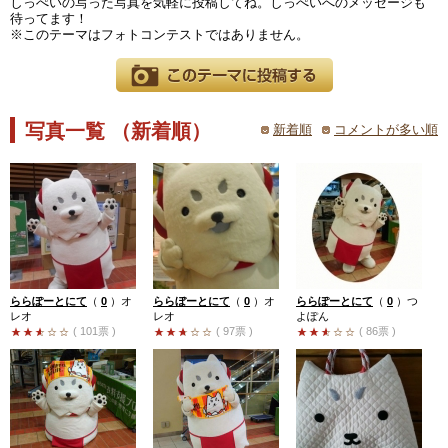
しっぺいの写った写真を気軽に投稿してね。しっぺいへのメッセージも
待ってます！
※このテーマはフォトコンテストではありません。
写真一覧 （新着順）
新着順
コメントが多い順
ららぽーとにて
（
0
）
オ
ららぼーとにて
（
0
）
オ
ららぽーとにて
（
0
）
つ
レオ
レオ
よぽん
( 101票 )
( 97票 )
( 86票 )