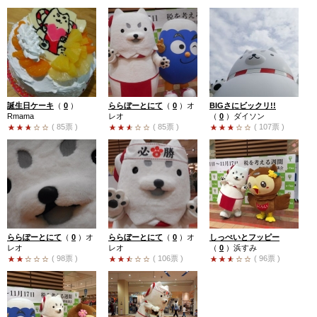
誕生日ケーキ
（
0
）
ららぼーとにて
（
0
）
オ
BIGさにビックリ!!
Rmama
レオ
（
0
）
ダイソン
( 85票 )
( 85票 )
( 107票 )
ららぽーとにて
（
0
）
オ
ららぼーとにて
（
0
）
オ
しっぺいとフッピー
レオ
レオ
（
0
）
浜すみ
( 98票 )
( 106票 )
( 96票 )