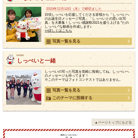
2020年12月10日（木）で締切ました
日頃しっぺいを応援してくださる皆様から「しっぺいへ
のお誕生日メッセージ写真」「しっぺいとの思い出写
真」を大募集！しっぺい感謝祭2021を盛り上げる "たの
しっぺい"な動画を作成します♪
>>詳しくはこちら
写真一覧を見る
しっぺいと一緒
しっぺいの写った写真を気軽に投稿してね。しっぺいへ
のメッセージも待ってます！
※このテーマはフォトコンテストではありません。
写真一覧を見る
このテーマに投稿する
▲ページトップにもどる