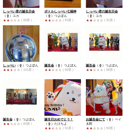
しっぺい君の誕生日会
ボトルしっぺい七福神
しっぺい君の誕生日会
（
0
）
ユカ
（
0
）
つよぽん
（
0
）
ユカ
( 88票 )
( 83票 )
( 91票 )
しっぺい
（
0
）
つよぽん
誕生会
（
0
）
つよぽん
誕生会
（
0
）
つよぽん
( 101票 )
( 89票 )
( 88票 )
誕生会
（
0
）
つよぽん
誕生日おめでとう！
お誕生会にて
（
0
）
ペイ
( 84票 )
（
0
）
たけちよ
太郎
( 91票 )
( 84票 )