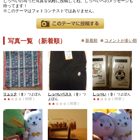
しっぺいの写った写真を気軽に投稿してね。しっぺいへのメッセージも
待ってます！
※このテーマはフォトコンテストではありません。
写真一覧 （新着順）
新着順
コメントが多い順
リュック
（
0
）
つよぽん
しっぺいベスト
（
0
）
つ
しっぺい
（
0
）
つよぽん
( 88票 )
よぽん
( 88票 )
( 85票 )