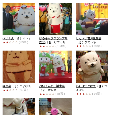
ぺいくん
（
0
）
オレオ
ゆるキャラグランプリ
しっぺい君お誕生会
( 83票 )
2015
（
0
）
ひでっち
（
0
）
ひでっち
( 103票 )
( 90票 )
誕生会
（
0
）
つよぽん
ぺいくんの、誕生会
ららぽーとにて
（
0
）
つ
( 97票 )
（
0
）
オレオ
よぽん
( 85票 )
( 94票 )