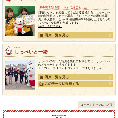
2020年12月10日（木）で締切ました
日頃しっぺいを応援してくださる皆様から「しっぺいへ
のお誕生日メッセージ写真」「しっぺいとの思い出写
真」を大募集！しっぺい感謝祭2021を盛り上げる "たの
しっぺい"な動画を作成します♪
>>詳しくはこちら
写真一覧を見る
しっぺいと一緒
しっぺいの写った写真を気軽に投稿してね。しっぺいへ
のメッセージも待ってます！
※このテーマはフォトコンテストではありません。
写真一覧を見る
このテーマに投稿する
▲ページトップにもどる