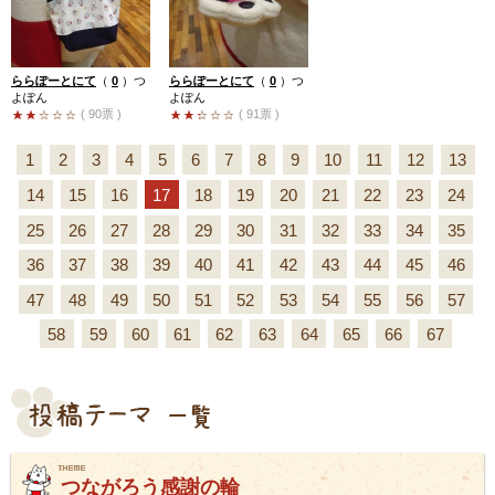
ららぽーとにて
（
0
）
つ
ららぽーとにて
（
0
）
つ
よぽん
よぽん
( 90票 )
( 91票 )
1
2
3
4
5
6
7
8
9
10
11
12
13
14
15
16
17
18
19
20
21
22
23
24
25
26
27
28
29
30
31
32
33
34
35
36
37
38
39
40
41
42
43
44
45
46
47
48
49
50
51
52
53
54
55
56
57
58
59
60
61
62
63
64
65
66
67
つながろう感謝の輪