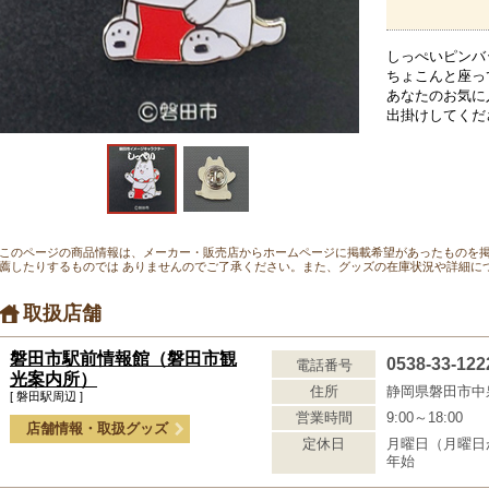
しっぺいピンバ
ちょこんと座っ
あなたのお気に
出掛けしてくだ
このページの商品情報は、メーカー・販売店からホームページに掲載希望があったものを
薦したりするものでは ありませんのでご了承ください。また、グッズの在庫状況や詳細に
取扱店舗
磐田市駅前情報館（磐田市観
0538-33-122
電話番号
光案内所）
住所
静岡県磐田市中
[ 磐田駅周辺 ]
営業時間
9:00～18:00
店舗情報・取扱グッズ
定休日
月曜日（月曜日
年始