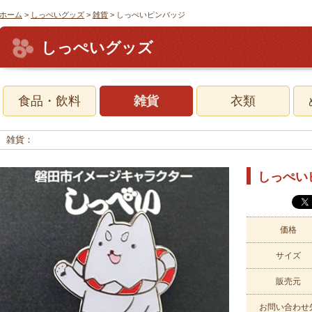
ホーム
>
しっぺいグッズ
>
雑貨
> しっぺいピンバッジ
しっぺいグッズ
食品・飲料
雑貨
衣類
雑貨：
しっぺい
価格
サイズ
販売元
お問い合わせ