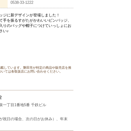
0538-33-1222
ッジに新デザインが登場しました！
て手を振るすがたがかわいいピンバッジ、
入りのバッグや帽子につけていっしょにお
さい♪
掲載しています。磐田市が特定の商品や販売店を推
ついては各取扱店にお問い合わせください。
2
泉一丁目1番地5番 千鉄ビル
が祝日の場合、次の日がお休み）、年末