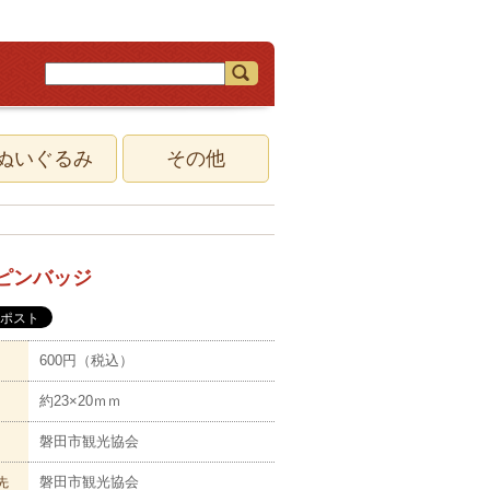
ぬいぐるみ
その他
ピンバッジ
600円（税込）
約23×20ｍｍ
磐田市観光協会
磐田市観光協会
先